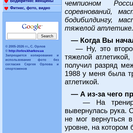
Бодифитнес женщины
чемпионом Росс
Фитнес, фото, видео
соревнований, ма
бодибилдингу, ма
тяжелой атлетике
— Когда Вы нача
© 2005-2026 гг., С. Орлов
— Ну, это второй 
©
http://orlov.kharkov.ua
тяжелой атлетикой
Запрещается копирование и
использование фото без
получил разряд меж
согласия Сергея Орлова и
спортсменов
1988 у меня была т
атлетикой.
— А из-за чего 
— На тренировк
вывернулась рука. С
не мог вернуться 
уровне, на котором 