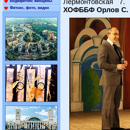
Лермонтовская 7. 
Бодифитнес женщины
Фитнес, фото, видео
ХОФББФ Орлов С.