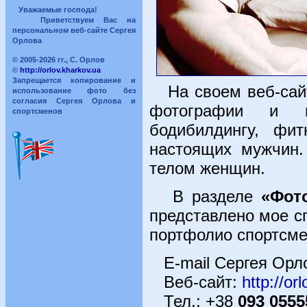
Уважаемые господа!
Приветствуем Вас на
персональном веб-сайте Сергея
Орлова
© 2005-2026 гг., С. Орлов
©
http://orlov.kharkov.ua
Запрещается копирование и
На своем веб-сайт
использование фото без
согласия Сергея Орлова и
фотографии и мо
спортсменов
бодибилдингу, фи
настоящих мужчин.
телом женщин.
В разделе
«Фот
представлено мое с
портфолио спортсмен
E-mail Сергея Орл
Веб-сайт:
http://or
Тел.: +38
093 0555