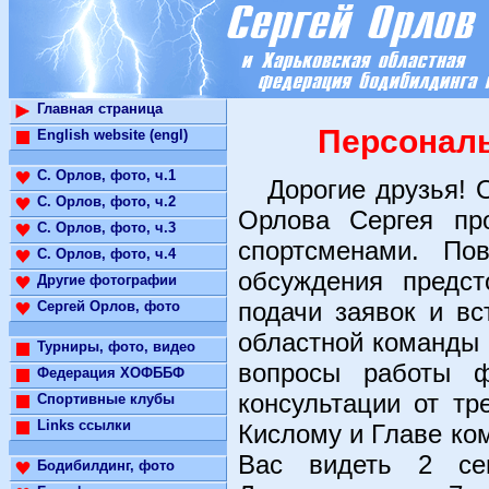
Главная страница
Персональ
English website (engl)
С. Орлов, фото, ч.1
Дорогие друзья! О
С. Орлов, фото, ч.2
Орлова Сергея про
С. Орлов, фото, ч.3
спортсменами. Пов
С. Орлов, фото, ч.4
обсуждения предст
Другие фотографии
подачи заявок и в
Сергей Орлов, фото
областной команды 
Турниры, фото, видео
вопросы работы ф
Федерация ХОФББФ
консультации от т
Спортивные клубы
Links ссылки
Кислому и Главе ко
Вас видеть 2 се
Бодибилдинг, фото