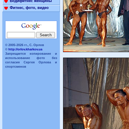
Бодифитнес женщины
Фитнес, фото, видео
© 2005-2026 гг., С. Орлов
©
http://orlov.kharkov.ua
Запрещается копирование и
использование фото без
согласия Сергея Орлова и
спортсменов