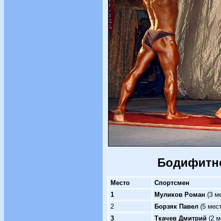
Бодифитне
Место
Спортсмен
1
Муликов Роман
(3 м
2
Борзяк Павел
(5 мес
3
Ткачев Дмитрий
(2 м