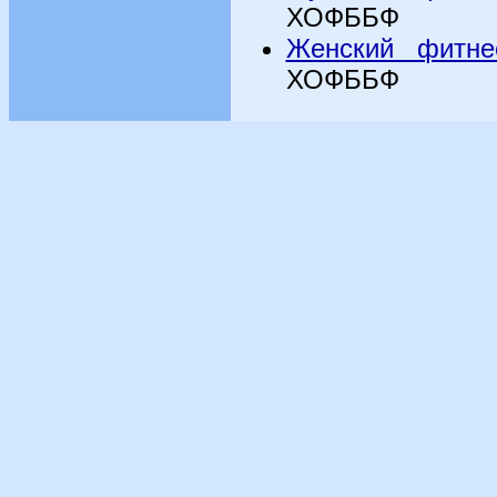
ХОФББФ
Женский фитне
ХОФББФ