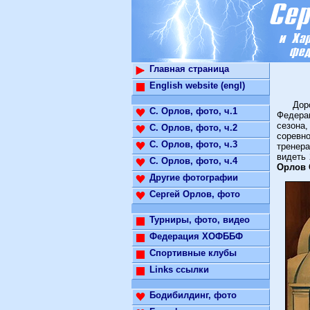
Главная страница
English website (engl)
Дороги
С. Орлов, фото, ч.1
Федерац
сезона
С. Орлов, фото, ч.2
соревно
С. Орлов, фото, ч.3
тренер
видеть 
С. Орлов, фото, ч.4
Орлов 
Другие фотографии
Сергей Орлов, фото
Турниры, фото, видео
Федерация ХОФББФ
Спортивные клубы
Links ссылки
Бодибилдинг, фото