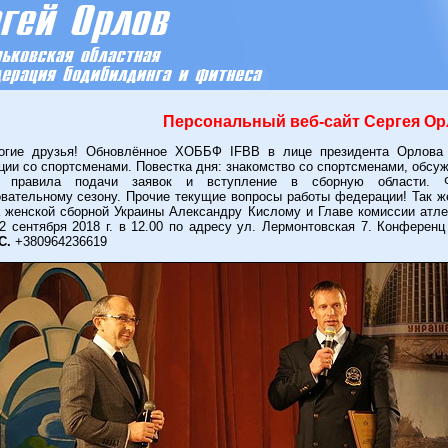
Персональный веб-сайт Сергея О
е друзья! Обновлённое ХОББФ IFBB в лице президента Орлова С
ии со спортсменами. Повестка дня: знакомство со спортсменами, обсу
, правила подачи заявок и вступление в сборную области. 
вательному сезону. Прочие текущие вопросы работы федерации! Так ж
а женской сборной Украины Александру Кислому и Главе комиссии атл
2 сентября 2018 г. в 12.00 по адресу ул. Лермонтовская 7. Конференц
С.
+380964236619