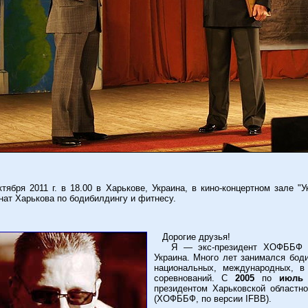
бря 2011 г. в 18.00 в Харькове, Украина, в кино-концертном зале "У
ат Харькова по бодибилдингу и фитнесу.
Дорогие друзья!
Я — экс-президент ХОФББФ Сер
Украина. Много лет занимался бод
национальных, международных, в
соревнований. С
2005
по
июль 
президентом Харьковской областн
(ХОФББФ, по версии IFBB).