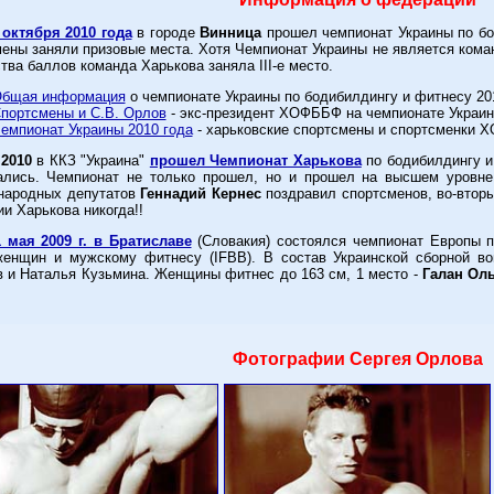
 октября 2010 года
в городе
Винница
прошел чемпионат Украины по бо
ены заняли призовые места. Хотя Чемпионат Украины не является кома
тва баллов команда Харькова заняла III-е место.
бщая информация
о чемпионате Украины по бодибилдингу и фитнесу 20
портсмены и С.В. Орлов
- экс-президент ХОФББФ на чемпионате Украин
емпионат Украины 2010 года
- харьковские спортсмены и спортсменки
.2010
в ККЗ "Украина"
прошел Чемпионат Харькова
по бодибилдингу и
ались. Чемпионат не только прошел, но и прошел на высшем уровне.
 народных депутатов
Геннадий Кернес
поздравил спортсменов, во-вторых
ии Харькова никогда!!
1 мая 2009 г. в Братиславе
(Словакия) состоялся чемпионат Европы п
женщин и мужскому фитнесу (IFBB). В состав Украинской сборной во
 и Наталья Кузьмина. Женщины фитнес до 163 см, 1 место -
Галан Оль
Фотографии Сергея Орлова