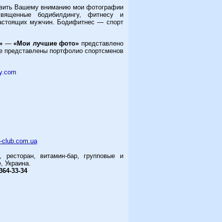
авить Вашему вниманию мои фотографии
священные бодибилдингу, фитнесу и
настоящих мужчин. Бодифитнес — спорт
»
—
«Мои лучшие фото»
представлено
те представлены портфолио спортсменов
y.com
n-club.com.ua
ресторан, витамин-бар, групповые и
, Украина.
364-33-34