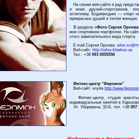
На своем веб-сайте я рад предст
и моих друзей-спортсменов, по
атлетизму. Бодибилдинг — спорт 
прекрасных душой и телом женщин.
В разделе
«Фото Сергея Орлова
мое спортивное портфолио. На сай
этого замечательного вида спорта.
E-mail Сергея Орлова:
orlov.sv@m
Веб-сайт:
http://orlov.kharkov.ua
Тел.: +38
093 0555550
Фитнес-центр "Феромон"
Веб-сайт: клуба
http://www.feromo
Фитнес-центр, студия красоты, 
индивидуальные занятия в Харькове
Ул. Уборевича, 32-Б, тел. +38
057 
Информация о федерации