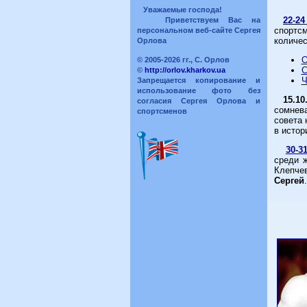
Уважаемые господа!
22-24
Приветствуем Вас на
спортсм
персональном веб-сайте Сергея
количес
Орлова
О
© 2005-2026 гг., С. Орлов
С
©
http://orlov.kharkov.ua
Ч
Запрещается копирование и
использование фото без
15.10
согласия Сергея Орлова и
сомнев
спортсменов
совета
в истор
30-3
среди 
Клепчев
Сергей
.