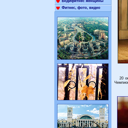
Бодифитнес женщины
Фитнес, фото, видео
20 октя
Чемпион