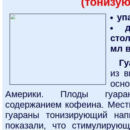
(тонизу
упа
сто
мл в
Гуар
из в
осн
Америки. Плоды гуара
содержанием кофеина. Мест
гуараны тонизирующий нап
показали, что стимулирующ